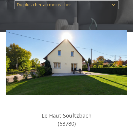
Du plus cher au moins cher
Référence
AFFINER LES CRITÈRES
TERRASSE
PARKING
PISCINE
Le Haut Soultzbach
(68780)
FILTRER PAR