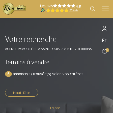
Les avis
V
o
t
r
e
r
e
c
h
e
r
c
h
e
Fr
Effectuer une recherche
et trouver le bien qui correspond à vos
AGENCE IMMOBILIÈRE À SAINT-LOUIS
VENTE
TERRAINS
0
critères
Terrains à vendre
Type
annonce(s) trouvée(s) selon vos critères
Vente
d'offre
6
Type
Type de bien
de
Haut-Rhin
bien
Localisation
Tri par
Localisation