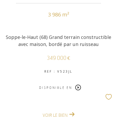
3 986 m²
COUPS DE COEUR
EXCLUSIVITÉS
Soppe-le-Haut (68) Grand terrain constructible
NOUVEAUTÉS
avec maison, bordé par un ruisseau
RECHERCHER
349 000 €
REF : V523JL
DISPONIBLE EN
VOIR LE BIEN