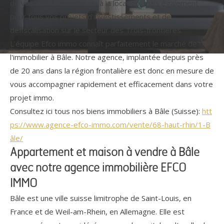
de vos rêves, à l'achat ou à la location, mais également
pour tous vos projets d'investissements et de
défiscalisation sur le secteur des Trois-frontières.
L’équipe Efco immo connaît parfaitement le marché de
l'immobilier à Bâle. Notre agence, implantée depuis près
de 20 ans dans la région frontalière est donc en mesure de
vous accompagner rapidement et efficacement dans votre
projet immo.
Consultez ici tous nos biens immobiliers à Bâle (Suisse):
htt
ps://www.agence-efco-immo.com/vente/68-haut-rhin/1-B
Référence
âle/
Appartement et maison à vendre à Bâle
avec notre agence immobilière EFCO
AFFINER LES CRITÈRES
IMMO
TERRASSE
PARKING
PISCINE
Bâle est une ville suisse limitrophe de Saint-Louis, en
France et de Weil-am-Rhein, en Allemagne. Elle est
FILTRER PAR