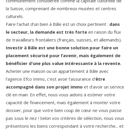
communément considérée comme la capitale culturelle de
la Suisse, comprenant de nombreux musées et centres
culturels.
COUPS DE COEUR
EXCLUSIVITÉS
Faire l'achat d'un bien à Bâle est un choix pertinent :
dans
le secteur, la demande est très forte
en raison du flux
de travailleurs frontaliers (français, suisses, et allemands).
NOUVEAUTÉS
Investir à Bâle est une bonne solution pour faire un
placement sécurisé pour l’avenir, mais également de
RECHERCHER
bénéficier d'une plus value intéressante à la revente.
Acheter une maison ou un appartement à Bâle avec
l'agence Efco Immo, c'est avoir l'assurance d'
être
accompagné dans son projet immo
et d'avoir un service
clé en main. En effet, nous vous aidons à estimer votre
capacité de financement, mais également à monter votre
dossier, pour que votre bien coup de cœur ne vous passe
pas sous le nez ! Selon vos critères de sélection, nous vous
présentons les biens correspondant à votre recherche... et