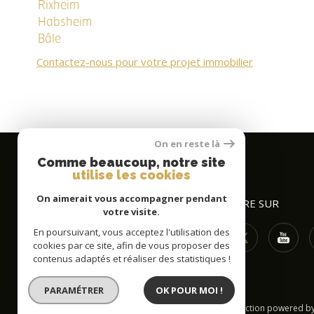
Rixheim
Habsheim
Bâle
Contactez-nous pour votre projet immobilier
On en reste là
Comme beaucoup, notre site
utilise les cookies
On aimerait vous accompagner pendant
EFCO IMMO
NOUS SUIVRE SUR
votre visite.
En poursuivant, vous acceptez l'utilisation des
03 89 89 90 58
cookies par ce site, afin de vous proposer des
info@efco.fr
contenus adaptés et réaliser des statistiques !
2 rue concorde
68300
Saint-Louis
PARAMÉTRER
OK POUR MOI !
© 2026 | Tous droits réservés | Traduction powered b