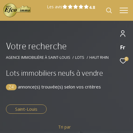
Les avis
V
o
t
r
e
r
e
c
h
e
r
c
h
e
Fr
Effectuer une recherche
et trouver le bien qui correspond à vos
AGENCE IMMOBILIÈRE À SAINT-LOUIS
LOTS
HAUT RHIN
0
critères
Lots immobiliers neufs à vendre
Type
annonce(s) trouvée(s) selon vos critères
Offres programmes neufs
d'offre
24
Type
Type de bien
de
Saint-Louis
bien
Localisation
Tri par
Localisation