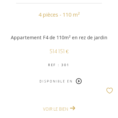
4 pièces - 110 m²
COUPS DE COEUR
EXCLUSIVITÉS
Appartement F4 de 110m² en rez de jardin
NOUVEAUTÉS
514 151 €
RECHERCHER
REF : 301
DISPONIBLE EN
VOIR LE BIEN