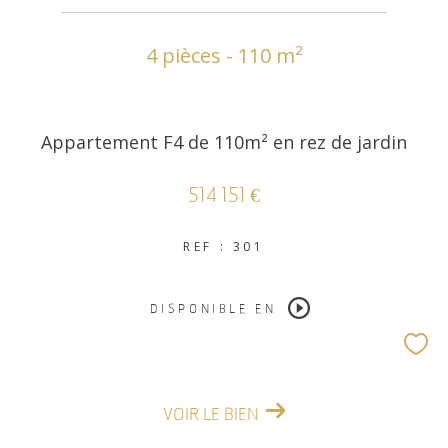
4 pièces - 110 m²
COUPS DE COEUR
EXCLUSIVITÉS
Appartement F4 de 110m² en rez de jardin
NOUVEAUTÉS
514 151 €
RECHERCHER
REF : 301
DISPONIBLE EN
VOIR LE BIEN