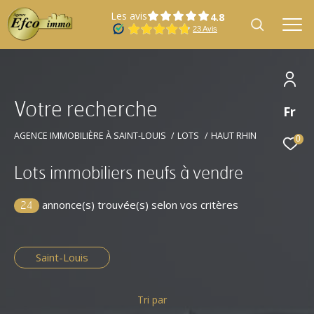
Les avis
V
o
t
r
e
r
e
c
h
e
r
c
h
e
Fr
Effectuer une recherche
et trouver le bien qui correspond à vos
AGENCE IMMOBILIÈRE À SAINT-LOUIS
LOTS
HAUT RHIN
0
critères
Lots immobiliers neufs à vendre
Type
annonce(s) trouvée(s) selon vos critères
Offres programmes neufs
d'offre
24
Type
Type de bien
de
Saint-Louis
bien
Localisation
Tri par
Localisation