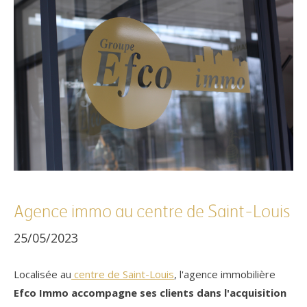
Référence
Agence immo au centre de Saint-Louis
AFFINER LES CRITÈRES
25/05/2023
TERRASSE
PARKING
PISCINE
Localisée au
centre de Saint-Louis
, l'agence immobilière
Efco Immo accompagne ses clients dans l'acquisition
FILTRER PAR