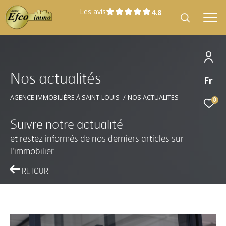
Les avis
N
o
s
a
c
t
u
a
l
i
t
é
s
Fr
Effectuer une recherche
et trouver le bien qui correspond à vos
AGENCE IMMOBILIÈRE À SAINT-LOUIS
NOS ACTUALITES
0
critères
Suivre notre actualité
et restez informés de nos derniers articles sur
Type
Vente
d'offre
l'immobilier
RETOUR
Type
Type de bien
de
bien
Localisation
Localisation