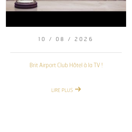
10 / 08 / 2026
Brit Airport Club Hôtel à la TV !
LIRE PLUS