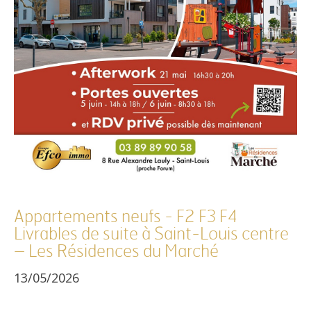
Référence
Appartements neufs - F2 F3 F4
Livrables de suite à Saint-Louis centre
AFFINER LES CRITÈRES
– Les Résidences du Marché
TERRASSE
PARKING
PISCINE
13/05/2026
FILTRER PAR