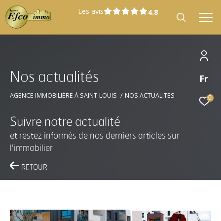
Les avis
N
o
s
a
c
t
u
a
l
i
t
é
s
Fr
Effectuer une recherche
et trouver le bien qui correspond à vos
AGENCE IMMOBILIÈRE À SAINT-LOUIS
NOS ACTUALITES
0
critères
Suivre notre actualité
et restez informés de nos derniers articles sur
Type
Vente
d'offre
l'immobilier
RETOUR
Type
Type de bien
de
bien
Localisation
Localisation