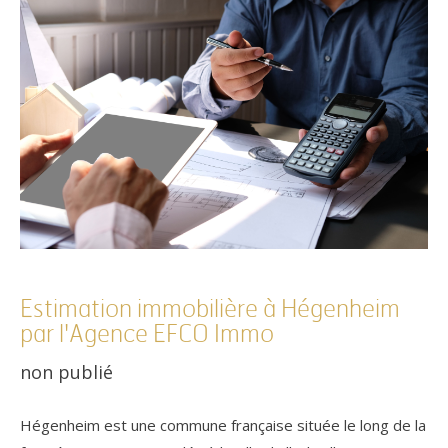
Référence
Estimation immobilière à Hégenheim
par l'Agence EFCO Immo
AFFINER LES CRITÈRES
non publié
TERRASSE
PARKING
PISCINE
Hégenheim est une commune française située le long de la
FILTRER PAR