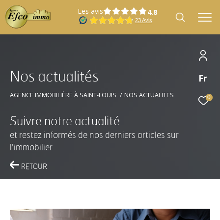
Les avis
N
o
s
a
c
t
u
a
l
i
t
é
s
Fr
Effectuer une recherche
et trouver le bien qui correspond à vos
AGENCE IMMOBILIÈRE À SAINT-LOUIS
NOS ACTUALITES
0
critères
Suivre notre actualité
et restez informés de nos derniers articles sur
Type
Vente
d'offre
l'immobilier
RETOUR
Type
Type de bien
de
bien
Localisation
Localisation