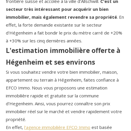
frontière suisse et accolée à la ville d'Allschwill.
C'est un
secteur très intéressant pour acquérir un bien
immobilier, mais également revendre sa propriété
. En
COUPS DE COEUR
EXCLUSIVITÉS
effet, la forte demande existante sur le secteur
d'Hégenheim a fait bondir le prix du mètre carré de +20%
à +30% sur les cinq dernières années.
NOUVEAUTÉS
L'estimation immobilière offerte à
Hégenheim et ses environs
RECHERCHER
Si vous souhaitez vendre votre bien immobilier, maison,
appartement ou terrain à Hégenheim, faites confiance à
EFCO Immo. Nous vous proposons une estimation
immobilière rapide et gratuite sur la commune
d'Hegenheim. Ainsi, vous pourrez connaître son prix
immobilier réel sur le marché et vendre rapidement votre
propriété.
En effet,
l'agence immobilière EFCO Immo
est basée