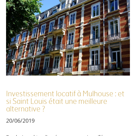
Référence
Investissement locatif à Mulhouse : et
si Saint Louis était une meilleure
AFFINER LES CRITÈRES
alternative ?
TERRASSE
PARKING
PISCINE
20/06/2019
FILTRER PAR