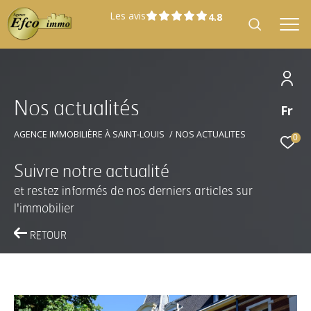
Les avis
N
o
s
a
c
t
u
a
l
i
t
é
s
Fr
Effectuer une recherche
et trouver le bien qui correspond à vos
AGENCE IMMOBILIÈRE À SAINT-LOUIS
NOS ACTUALITES
0
critères
Suivre notre actualité
et restez informés de nos derniers articles sur
Type
Vente
d'offre
l'immobilier
RETOUR
Type
Type de bien
de
bien
Localisation
Localisation