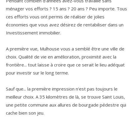
Pendant combien d'années avez-vous travaillé sans
ménager vos efforts ? 15 ans ? 20 ans ? Peu importe. Tous
ces efforts vous ont permis de réaliser de jolies
COUPS DE COEUR
EXCLUSIVITÉS
économies que vous avez désirez de rentabiliser dans un
Investissement immobilier.
NOUVEAUTÉS
A première vue, Mulhouse vous a semblé être une ville de
choix. Qualité de vie en amélioration, proximité avec la
RECHERCHER
frontière... tout laisse à croire que ce serait le lieu adéquat
pour investir sur le long terme.
Sauf que... la première impression n'est pas toujours le
meilleur choix. A 35 kilomètres de là, se trouve Saint Louis,
une petite commune aux allures de bourgade pédestre qui
cache bien son jeu.