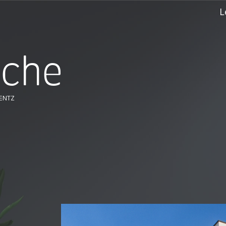
L
r
c
h
e
RENTZ