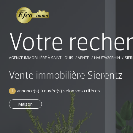
V
o
t
r
e
r
e
c
h
e
AGENCE IMMOBILIÈRE À SAINT-LOUIS
VENTE
HAUT%20RHIN
SIE
Vente immobilière Sierentz
annonce(s) trouvée(s) selon vos critères
1
Maison