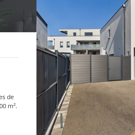
es de
00 m².