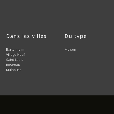
Dans les villes
Du type
Bartenheim
Maison
Village-Neuf
Saint-Louis
Rosenau
Mulhouse