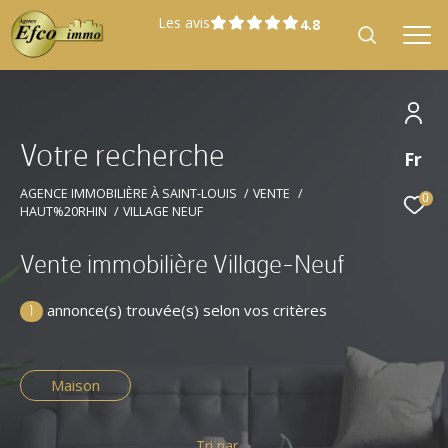
Les avis
V
o
t
r
e
r
e
c
h
e
r
c
h
e
Fr
Effectuer une recherche
et trouver le bien qui correspond à vos
AGENCE IMMOBILIÈRE À SAINT-LOUIS
VENTE
0
HAUT%20RHIN
VILLAGE NEUF
critères
Vente immobilière Village-Neuf
Type
Vente
d'offre
annonce(s) trouvée(s) selon vos critères
1
Type
Type de bien
de
bien
Maison
Localisation
Localisation
Tri par