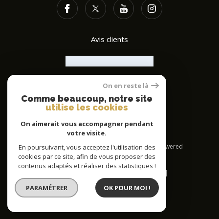
Avis clients
On en reste là
ADHÉRENTS
Comme beaucoup, notre site
utilise les cookies
On aimerait vous accompagner pendant
votre visite.
© 2026 | Tous droits réservés | Traduction powered
En poursuivant, vous acceptez l'utilisation des
by Google |
cookies par ce site, afin de vous proposer des
Nos honoraires
Plan du site
contenus adaptés et réaliser des statistiques !
Mentions légales
Admin
Nos liens
Politique RGPD
Cookies
PARAMÉTRER
OK POUR MOI !