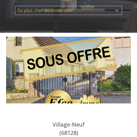
Du plus cher au moins cher
Référence
AFFINER LES CRITÈRES
TERRASSE
PARKING
PISCINE
Village-Neuf
(68128)
FILTRER PAR