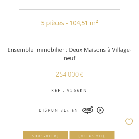
COUPS DE COEUR
EXCLUSIVITÉS
5 pièces - 104,51 m²
NOUVEAUTÉS
Ensemble immobilier : Deux Maisons à Village-
neuf
RECHERCHER
254 000 €
REF : V566KN
DISPONIBLE EN
SOUS-OFFRE
EXCLUSIVITÉ