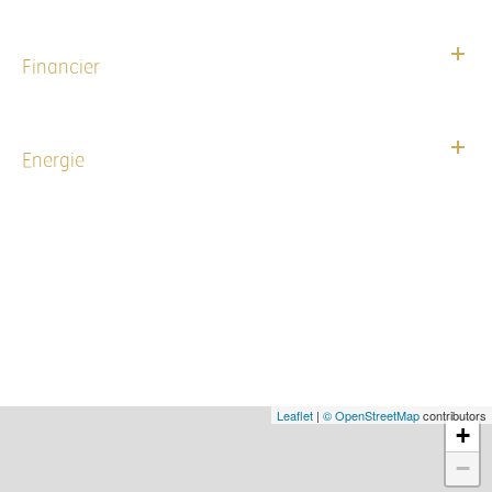
Financier
Energie
Leaflet
|
© OpenStreetMap
contributors
+
−