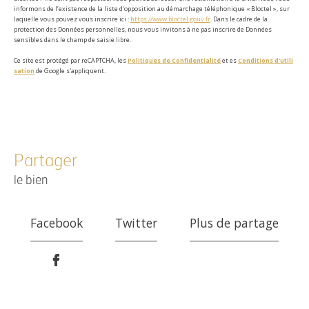
informons de l’existence de la liste d'opposition au démarchage téléphonique « Bloctel », sur
laquelle vous pouvez vous inscrire ici :
https://www.bloctel.gouv.fr
. Dans le cadre de la
protection des Données personnelles, nous vous invitons à ne pas inscrire de Données
sensibles dans le champ de saisie libre.
Ce site est protégé par reCAPTCHA, les
Politiques de Confidentialité
et es
Conditions d'utili
sation
de Google s'appliquent.
partager
le bien
Facebook
Twitter
Plus de partage