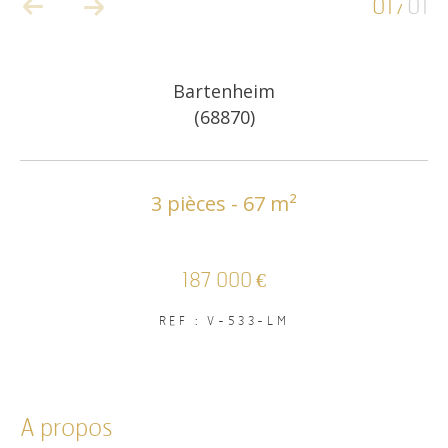
01
01
/
COUPS DE COEUR
EXCLUSIVITÉS
Bartenheim
(68870)
NOUVEAUTÉS
3 pièces - 67 m²
RECHERCHER
187 000 €
REF : V-533-LM
a propos