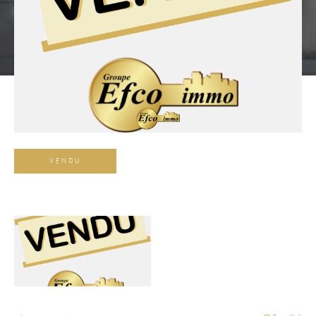
VENDU
Référence
AFFINER LES CRITÈRES
TERRASSE
PARKING
PISCINE
FILTRER PAR