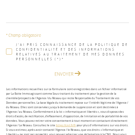
* Champ obligatoire
J'AI PRIS CONNAISSANCE DE LA POLITIQUE DE
CONFIDENTIALITÉ ET DES INFORMATIONS
RELATIVES AU TRAITEMENT DE MES DONNÉES
PERSONNELLES (*)*
ENVOYER
Les informations recueillies sur ce formulaire sont enregistrées dans un fichier informatisé
par La Boite Immo agissant comme Sous-traitant du traitement pour la gestion de la
clientèle/prospects de l'Agence / du Réseau qui reste Responsable du Traitement de vos
Données personnelles. La base légale du traitement repose sur l'intérêt légitime de l'Agence /
du Réseau. Elles sont conservées jusqu'à demande de suppression et sont destinées à
l'Agence / au Réseau. Conformément à la loi « informatique et libertés », vous disposez des
droits d’accès, de rectification, d’effacement, d’opposition, de limitation et de portabilité de vos
données. Vous pouvez retirer votre consentement à tout moment en contactant directement
l’Agence / Le Réseau. Consultez le site
https://cnil.fr/fr
pour plus d’informations sur vos droits.
Si vous estimez, après avoir contacté l'Agence / le Réseau, que vos droits « Informatique et
Libertés » ne sont pas respectés, vous pouvez adresser une réclamation à la CNIL. Nous vous