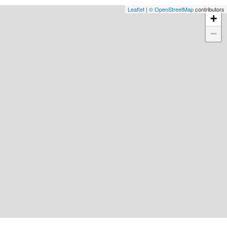
Leaflet
|
© OpenStreetMap
contributors
+
−