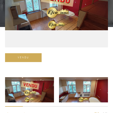
VENDU
Référence
AFFINER LES CRITÈRES
TERRASSE
PARKING
PISCINE
FILTRER PAR