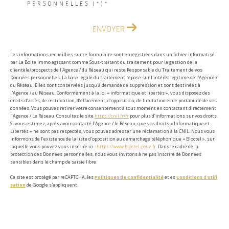
PERSONNELLES (*)*
ENVOYER
Les informations recueillies sur ce formulaire sont enregistrées dans un fichier informatisé
par La Boite Immo agissant comme Sous-traitant du traitement pour la gestion de la
clientèle/prospects de l'Agence / du Réseau qui reste Responsable du Traitement de vos
Données personnelles. La base légale du traitement repose sur l'intérêt légitime de l'Agence /
du Réseau. Elles sont conservées jusqu'à demande de suppression et sont destinées à
l'Agence / au Réseau. Conformément à la loi « informatique et libertés », vous disposez des
droits d’accès, de rectification, d’effacement, d’opposition, de limitation et de portabilité de vos
données. Vous pouvez retirer votre consentement à tout moment en contactant directement
l’Agence / Le Réseau. Consultez le site
https://cnil.fr/fr
pour plus d’informations sur vos droits.
Si vous estimez, après avoir contacté l'Agence / le Réseau, que vos droits « Informatique et
Libertés » ne sont pas respectés, vous pouvez adresser une réclamation à la CNIL. Nous vous
informons de l’existence de la liste d'opposition au démarchage téléphonique « Bloctel », sur
laquelle vous pouvez vous inscrire ici :
https://www.bloctel.gouv.fr
. Dans le cadre de la
protection des Données personnelles, nous vous invitons à ne pas inscrire de Données
sensibles dans le champ de saisie libre.
Ce site est protégé par reCAPTCHA, les
Politiques de Confidentialité
et es
Conditions d'utili
sation
de Google s'appliquent.