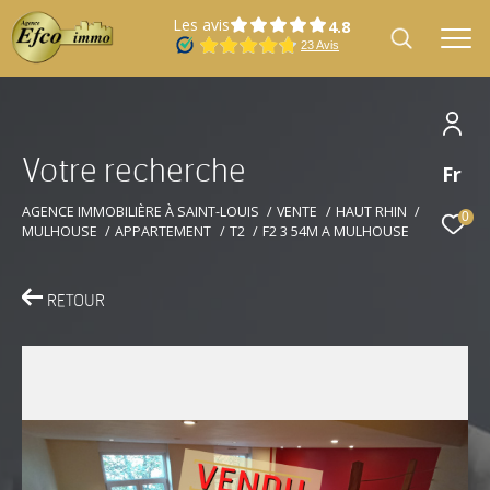
Les avis
V
o
t
r
e
r
e
c
h
e
r
c
h
e
Fr
Effectuer une recherche
et trouver le bien qui correspond à vos
AGENCE IMMOBILIÈRE À SAINT-LOUIS
VENTE
HAUT RHIN
0
MULHOUSE
APPARTEMENT
T2
F2 3 54M A MULHOUSE
critères
RETOUR
Type
Vente
d'offre
Type
Type de bien
de
bien
Localisation
Localisation