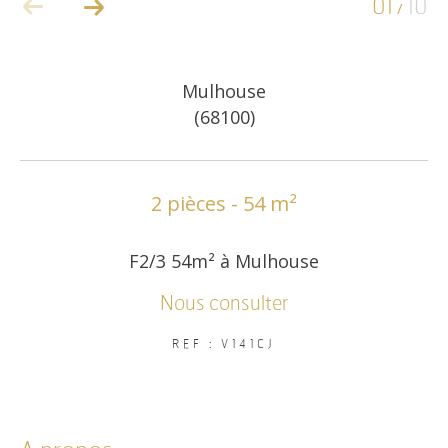
01
10
/
COUPS DE COEUR
EXCLUSIVITÉS
Mulhouse
(68100)
NOUVEAUTÉS
2 pièces - 54 m²
RECHERCHER
F2/3 54m² à Mulhouse
Nous consulter
REF : V141CJ