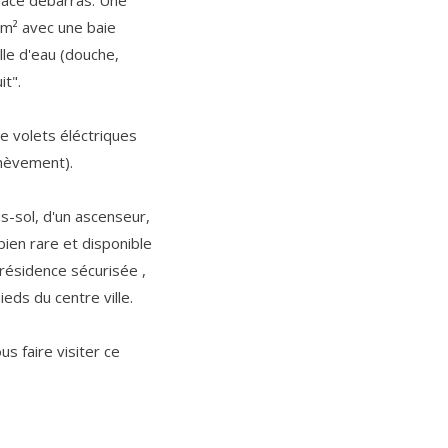
pace débarras. Une
m² avec une baie
lle d'eau (douche,
it".
e volets éléctriques
chèvement).
s-sol, d'un ascenseur,
bien rare et disponible
résidence sécurisée ,
eds du centre ville.
us faire visiter ce