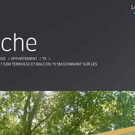
L
r
c
h
e
USE
APPARTEMENT
T5
1 52M TERRASSE ET BALCON 15 5M DONNANT SUR LES