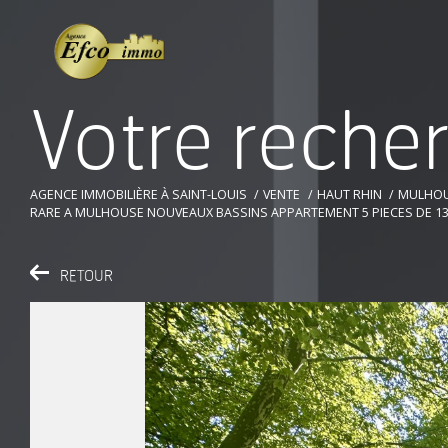
V
o
t
r
e
r
e
c
h
e
AGENCE IMMOBILIÈRE À SAINT-LOUIS
VENTE
HAUT RHIN
MULHO
RARE A MULHOUSE NOUVEAUX BASSINS APPARTEMENT 5 PIECES DE 13
RETOUR