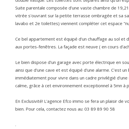
double vasque. Les toilettes sont séparés ainsi qu'un es
Suite parentale composée d'une vaste chambre de 19,21
vitrée s'ouvrant sur la petite terrasse ombragée et sa sa
lavabo et 2e toilettes) viennent compléter cet espace "nu
Ce bel appartement est équipé d'un chauffage au sol et d
aux portes-fenêtres. La façade est neuve ( en cours d'a
Le bien dispose d'un garage avec porte électrique en sou
ainsi que d'une cave et est équipé d'une alarme. C'est un 
immédiatement pour vivre dans un cadre privilégié d'une 
calme, grâce à cet environnement exceptionnel à 5mn à pi
En Exclusivité! L'agence Efco immo se fera un plaisir de vo
bien. Pour cela, contactez nous au: 03 89 89 90 58
.