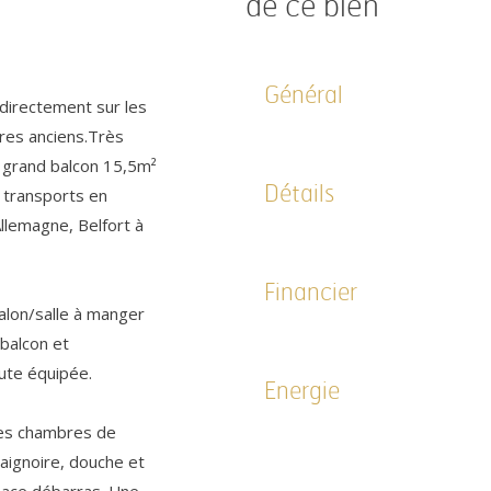
de ce bien
Général
irectement sur les
res anciens.Très
 grand balcon 15,5m²
Détails
 transports en
llemagne, Belfort à
Financier
alon/salle à manger
balcon et
ute équipée.
Energie
les chambres de
aignoire, douche et