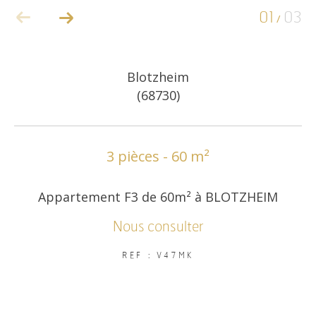
01
03
/
COUPS DE COEUR
EXCLUSIVITÉS
Blotzheim
(68730)
NOUVEAUTÉS
RECHERCHER
3 pièces - 60 m²
Appartement F3 de 60m² à BLOTZHEIM
Nous consulter
REF : V47MK