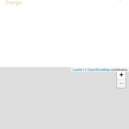
Energie
Leaflet
|
© OpenStreetMap
contributors
+
−