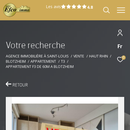
Les avis
V
o
t
r
e
r
e
c
h
e
r
c
h
e
Fr
Effectuer une recherche
et trouver le bien qui correspond à vos
AGENCE IMMOBILIÈRE À SAINT-LOUIS
VENTE
HAUT RHIN
0
BLOTZHEIM
APPARTEMENT
T3
critères
APPARTEMENT F3 DE 60M A BLOTZHEIM
Type
Vente
d'offre
RETOUR
Type
Type de bien
de
bien
Localisation
Localisation