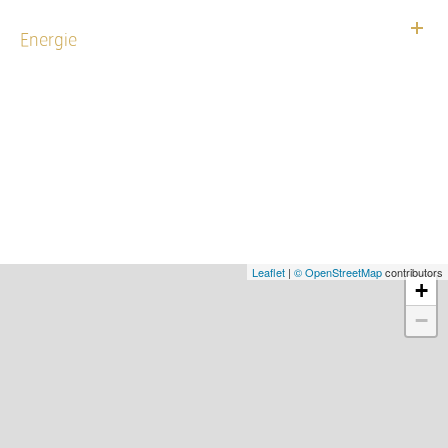
Energie
Leaflet
|
© OpenStreetMap
contributors
+
−