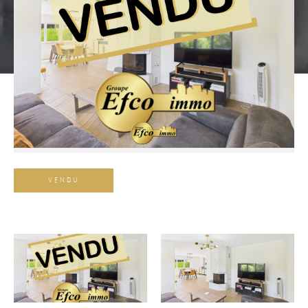
Référence
VENDU
AFFINER LES CRITÈRES
TERRASSE
PARKING
PISCINE
FILTRER PAR