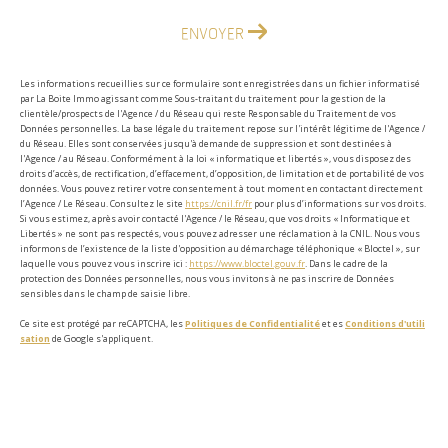
ENVOYER
Les informations recueillies sur ce formulaire sont enregistrées dans un fichier informatisé
par La Boite Immo agissant comme Sous-traitant du traitement pour la gestion de la
clientèle/prospects de l'Agence / du Réseau qui reste Responsable du Traitement de vos
Données personnelles. La base légale du traitement repose sur l'intérêt légitime de l'Agence /
du Réseau. Elles sont conservées jusqu'à demande de suppression et sont destinées à
l'Agence / au Réseau. Conformément à la loi « informatique et libertés », vous disposez des
droits d’accès, de rectification, d’effacement, d’opposition, de limitation et de portabilité de vos
données. Vous pouvez retirer votre consentement à tout moment en contactant directement
l’Agence / Le Réseau. Consultez le site
https://cnil.fr/fr
pour plus d’informations sur vos droits.
Si vous estimez, après avoir contacté l'Agence / le Réseau, que vos droits « Informatique et
Libertés » ne sont pas respectés, vous pouvez adresser une réclamation à la CNIL. Nous vous
informons de l’existence de la liste d'opposition au démarchage téléphonique « Bloctel », sur
laquelle vous pouvez vous inscrire ici :
https://www.bloctel.gouv.fr
. Dans le cadre de la
protection des Données personnelles, nous vous invitons à ne pas inscrire de Données
sensibles dans le champ de saisie libre.
Ce site est protégé par reCAPTCHA, les
Politiques de Confidentialité
et es
Conditions d'utili
sation
de Google s'appliquent.