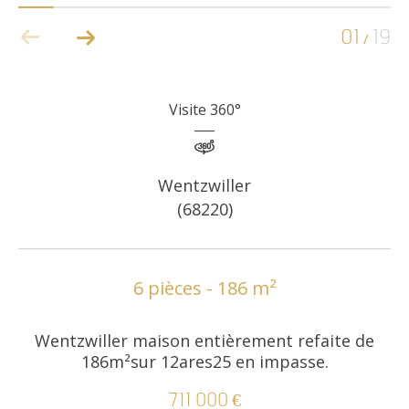
01
19
/
COUPS DE COEUR
EXCLUSIVITÉS
Visite 360°
NOUVEAUTÉS
Wentzwiller
RECHERCHER
(68220)
6 pièces - 186 m²
Wentzwiller maison entièrement refaite de
186m²sur 12ares25 en impasse.
711 000 €