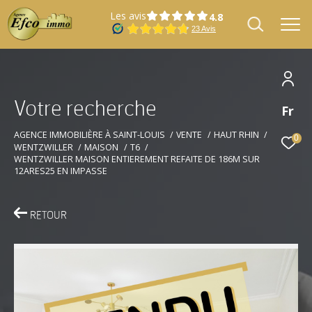
Les avis
V
o
t
r
e
r
e
c
h
e
r
c
h
e
Fr
Effectuer une recherche
et trouver le bien qui correspond à vos
AGENCE IMMOBILIÈRE À SAINT-LOUIS
VENTE
HAUT RHIN
0
WENTZWILLER
MAISON
T6
critères
WENTZWILLER MAISON ENTIEREMENT REFAITE DE 186M SUR
12ARES25 EN IMPASSE
Type
Vente
d'offre
RETOUR
Type
Type de bien
de
bien
Localisation
Localisation