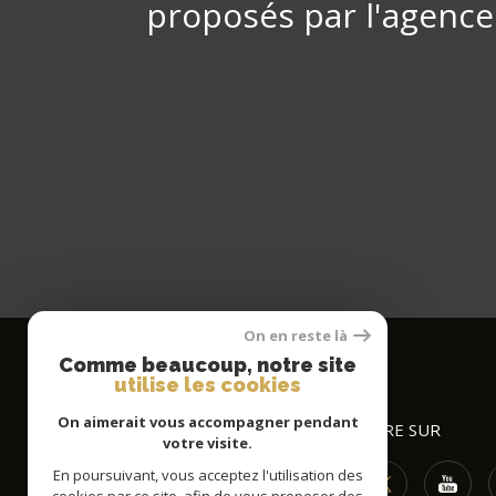
proposés par l'agence
On en reste là
Comme beaucoup, notre site
utilise les cookies
On aimerait vous accompagner pendant
EFCO IMMO
NOUS SUIVRE SUR
votre visite.
En poursuivant, vous acceptez l'utilisation des
03 89 89 90 58