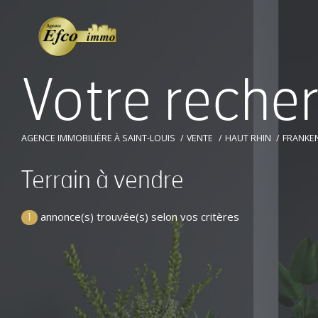
V
o
t
r
e
r
e
c
h
e
AGENCE IMMOBILIÈRE À SAINT-LOUIS
VENTE
HAUT RHIN
FRANKE
Terrain à vendre
annonce(s) trouvée(s) selon vos critères
1