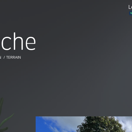
L
r
c
h
e
N
TERRAIN