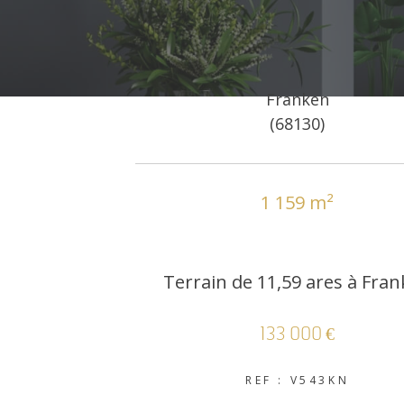
Franken
(68130)
1 159 m²
Terrain de 11,59 ares à Fra
133 000 €
REF : V543KN