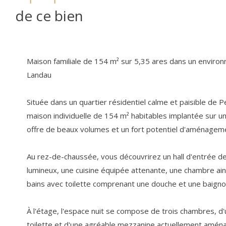
de ce bien
Maison familiale de 154 m² sur 5,35 ares dans un enviro
Landau
Située dans un quartier résidentiel calme et paisible de P
maison individuelle de 154 m² habitables implantée sur un
offre de beaux volumes et un fort potentiel d'aménagem
Au rez-de-chaussée, vous découvrirez un hall d'entrée d
lumineux, une cuisine équipée attenante, une chambre ains
bains avec toilette comprenant une douche et une baignoi
À l'étage, l'espace nuit se compose de trois chambres, d'
toilette et d'une agréable mezzanine actuellement aména