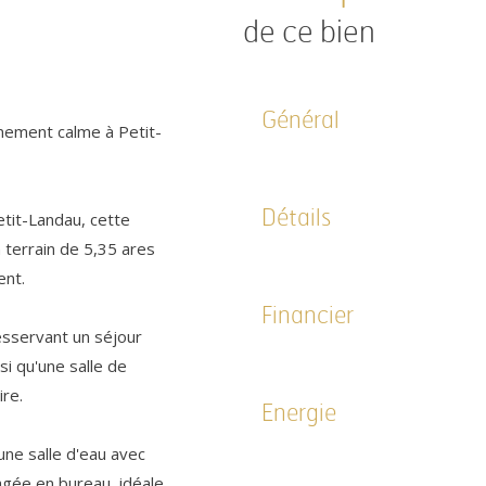
de ce bien
Général
nnement calme à Petit-
Détails
etit-Landau, cette
 terrain de 5,35 ares
ent.
Financier
esservant un séjour
i qu'une salle de
re.
Energie
une salle d'eau avec
gée en bureau, idéale