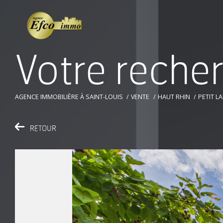
V
o
t
r
e
r
e
c
h
e
AGENCE IMMOBILIÈRE À SAINT-LOUIS
VENTE
HAUT RHIN
PETIT L
RETOUR