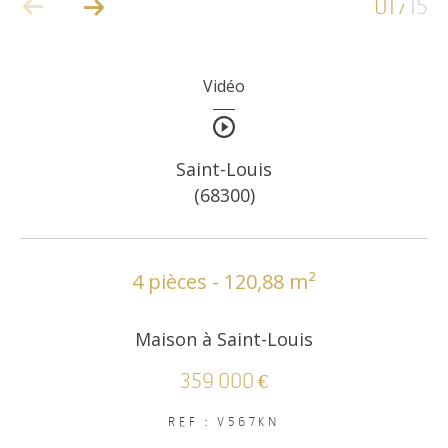
01
15
/
COUPS DE COEUR
EXCLUSIVITÉS
Vidéo
NOUVEAUTÉS
Saint-Louis
(68300)
RECHERCHER
4 pièces - 120,88 m²
Maison à Saint-Louis
359 000 €
REF : V567KN