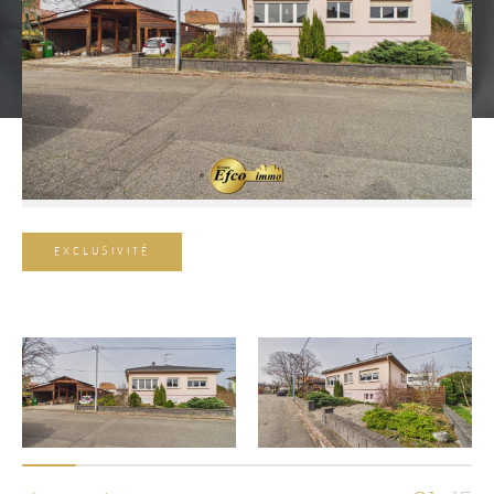
EXCLUSIVITÉ
Référence
AFFINER LES CRITÈRES
TERRASSE
PARKING
PISCINE
FILTRER PAR