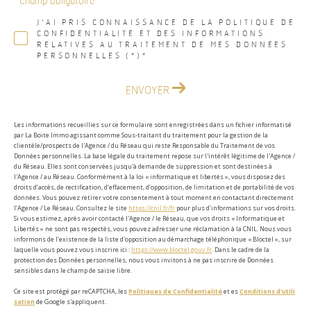
* Champ obligatoire
J'AI PRIS CONNAISSANCE DE LA POLITIQUE DE
CONFIDENTIALITÉ ET DES INFORMATIONS
RELATIVES AU TRAITEMENT DE MES DONNÉES
PERSONNELLES (*)*
ENVOYER
Les informations recueillies sur ce formulaire sont enregistrées dans un fichier informatisé
par La Boite Immo agissant comme Sous-traitant du traitement pour la gestion de la
clientèle/prospects de l'Agence / du Réseau qui reste Responsable du Traitement de vos
Données personnelles. La base légale du traitement repose sur l'intérêt légitime de l'Agence /
du Réseau. Elles sont conservées jusqu'à demande de suppression et sont destinées à
l'Agence / au Réseau. Conformément à la loi « informatique et libertés », vous disposez des
droits d’accès, de rectification, d’effacement, d’opposition, de limitation et de portabilité de vos
données. Vous pouvez retirer votre consentement à tout moment en contactant directement
l’Agence / Le Réseau. Consultez le site
https://cnil.fr/fr
pour plus d’informations sur vos droits.
Si vous estimez, après avoir contacté l'Agence / le Réseau, que vos droits « Informatique et
Libertés » ne sont pas respectés, vous pouvez adresser une réclamation à la CNIL. Nous vous
informons de l’existence de la liste d'opposition au démarchage téléphonique « Bloctel », sur
laquelle vous pouvez vous inscrire ici :
https://www.bloctel.gouv.fr
. Dans le cadre de la
protection des Données personnelles, nous vous invitons à ne pas inscrire de Données
sensibles dans le champ de saisie libre.
Ce site est protégé par reCAPTCHA, les
Politiques de Confidentialité
et es
Conditions d'utili
sation
de Google s'appliquent.