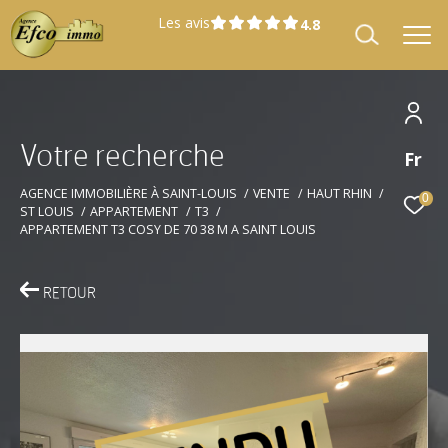
Les avis
V
o
t
r
e
r
e
c
h
e
r
c
h
e
Fr
Effectuer une recherche
et trouver le bien qui correspond à vos
AGENCE IMMOBILIÈRE À SAINT-LOUIS
VENTE
HAUT RHIN
0
ST LOUIS
APPARTEMENT
T3
critères
APPARTEMENT T3 COSY DE 70 38 M A SAINT LOUIS
Type
Vente
d'offre
RETOUR
Type
Type de bien
de
bien
Localisation
Localisation