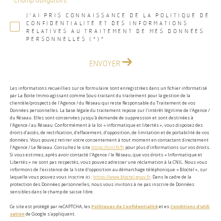
* Champ obligatoire
J'AI PRIS CONNAISSANCE DE LA POLITIQUE DE
CONFIDENTIALITÉ ET DES INFORMATIONS
RELATIVES AU TRAITEMENT DE MES DONNÉES
PERSONNELLES (*)*
ENVOYER
Les informations recueillies sur ce formulaire sont enregistrées dans un fichier informatisé
par La Boite Immo agissant comme Sous-traitant du traitement pour la gestion de la
clientèle/prospects de l'Agence / du Réseau qui reste Responsable du Traitement de vos
Données personnelles. La base légale du traitement repose sur l'intérêt légitime de l'Agence /
du Réseau. Elles sont conservées jusqu'à demande de suppression et sont destinées à
l'Agence / au Réseau. Conformément à la loi « informatique et libertés », vous disposez des
droits d’accès, de rectification, d’effacement, d’opposition, de limitation et de portabilité de vos
données. Vous pouvez retirer votre consentement à tout moment en contactant directement
l’Agence / Le Réseau. Consultez le site
https://cnil.fr/fr
pour plus d’informations sur vos droits.
Si vous estimez, après avoir contacté l'Agence / le Réseau, que vos droits « Informatique et
Libertés » ne sont pas respectés, vous pouvez adresser une réclamation à la CNIL. Nous vous
informons de l’existence de la liste d'opposition au démarchage téléphonique « Bloctel », sur
laquelle vous pouvez vous inscrire ici :
https://www.bloctel.gouv.fr
. Dans le cadre de la
protection des Données personnelles, nous vous invitons à ne pas inscrire de Données
sensibles dans le champ de saisie libre.
Ce site est protégé par reCAPTCHA, les
Politiques de Confidentialité
et es
Conditions d'utili
sation
de Google s'appliquent.