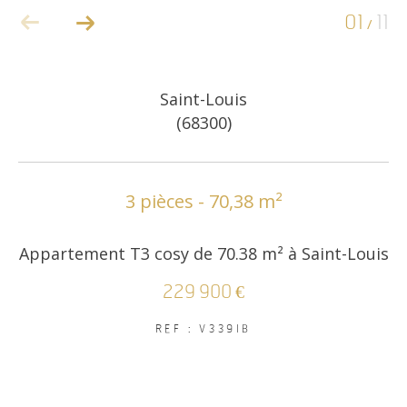
01
11
/
COUPS DE COEUR
EXCLUSIVITÉS
Saint-Louis
(68300)
NOUVEAUTÉS
RECHERCHER
3 pièces - 70,38 m²
Appartement T3 cosy de 70.38 m² à Saint-Louis
229 900 €
REF : V339IB