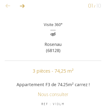
01
10
/
COUPS DE COEUR
EXCLUSIVITÉS
Visite 360°
NOUVEAUTÉS
Rosenau
(68128)
RECHERCHER
3 pièces - 74,25 m²
Appartement F3 de 74.25m² carrez !
Nous consulter
REF : V13LM