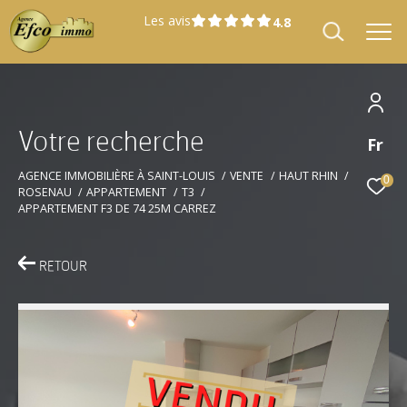
Les avis
V
o
t
r
e
r
e
c
h
e
r
c
h
e
Fr
Effectuer une recherche
et trouver le bien qui correspond à vos
AGENCE IMMOBILIÈRE À SAINT-LOUIS
VENTE
HAUT RHIN
0
ROSENAU
APPARTEMENT
T3
critères
APPARTEMENT F3 DE 74 25M CARREZ
Type
Vente
d'offre
RETOUR
Type
Type de bien
de
bien
Localisation
Localisation