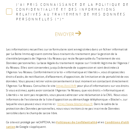
J'AI PRIS CONNAISSANCE DE LA POLITIQUE DE
CONFIDENTIALITÉ ET DES INFORMATIONS
RELATIVES AU TRAITEMENT DE MES DONNÉES
PERSONNELLES (*)*
ENVOYER
Les informations recueillies sur ce formulaire sont enregistrées dans un fichier informatisé
par La Boite Immo agissant comme Sous-traitant du traitement pour la gestion de la
clientèle/prospects de l'Agence / du Réseau qui reste Responsable du Traitement de vos
Données personnelles. La base légale du traitement repose sur l'intérêt légitime de l'Agence /
du Réseau. Elles sont conservées jusqu'à demande de suppression et sont destinées à
l'Agence / au Réseau. Conformément à la loi « informatique et libertés », vous disposez des
droits d’accès, de rectification, d’effacement, d’opposition, de limitation et de portabilité de vos
données. Vous pouvez retirer votre consentement à tout moment en contactant directement
l’Agence / Le Réseau. Consultez le site
https://cnil.fr/fr
pour plus d’informations sur vos droits.
Si vous estimez, après avoir contacté l'Agence / le Réseau, que vos droits « Informatique et
Libertés » ne sont pas respectés, vous pouvez adresser une réclamation à la CNIL. Nous vous
informons de l’existence de la liste d'opposition au démarchage téléphonique « Bloctel », sur
laquelle vous pouvez vous inscrire ici :
https://www.bloctel.gouv.fr
. Dans le cadre de la
protection des Données personnelles, nous vous invitons à ne pas inscrire de Données
sensibles dans le champ de saisie libre.
Ce site est protégé par reCAPTCHA, les
Politiques de Confidentialité
et es
Conditions d'utili
sation
de Google s'appliquent.