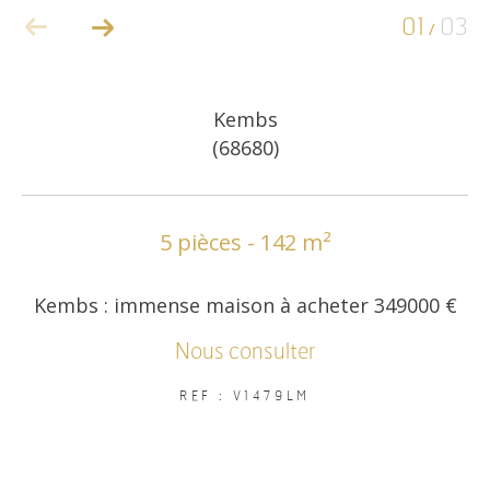
01
03
/
COUPS DE COEUR
EXCLUSIVITÉS
Kembs
(68680)
NOUVEAUTÉS
RECHERCHER
5 pièces - 142 m²
Kembs : immense maison à acheter 349000 €
Nous consulter
REF : V1479LM