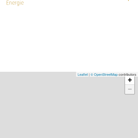
Energie
Leaflet
|
© OpenStreetMap
contributors
+
−