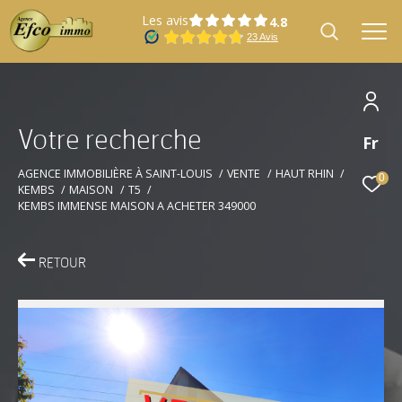
Les avis
V
o
t
r
e
r
e
c
h
e
r
c
h
e
Fr
Effectuer une recherche
et trouver le bien qui correspond à vos
AGENCE IMMOBILIÈRE À SAINT-LOUIS
VENTE
HAUT RHIN
0
KEMBS
MAISON
T5
critères
KEMBS IMMENSE MAISON A ACHETER 349000
Type
Vente
d'offre
RETOUR
Type
Type de bien
de
bien
Localisation
Localisation