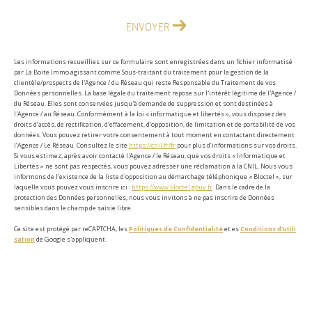
ENVOYER
Les informations recueillies sur ce formulaire sont enregistrées dans un fichier informatisé
par La Boite Immo agissant comme Sous-traitant du traitement pour la gestion de la
clientèle/prospects de l'Agence / du Réseau qui reste Responsable du Traitement de vos
Données personnelles. La base légale du traitement repose sur l'intérêt légitime de l'Agence /
du Réseau. Elles sont conservées jusqu'à demande de suppression et sont destinées à
l'Agence / au Réseau. Conformément à la loi « informatique et libertés », vous disposez des
droits d’accès, de rectification, d’effacement, d’opposition, de limitation et de portabilité de vos
données. Vous pouvez retirer votre consentement à tout moment en contactant directement
l’Agence / Le Réseau. Consultez le site
https://cnil.fr/fr
pour plus d’informations sur vos droits.
Si vous estimez, après avoir contacté l'Agence / le Réseau, que vos droits « Informatique et
Libertés » ne sont pas respectés, vous pouvez adresser une réclamation à la CNIL. Nous vous
informons de l’existence de la liste d'opposition au démarchage téléphonique « Bloctel », sur
laquelle vous pouvez vous inscrire ici :
https://www.bloctel.gouv.fr
. Dans le cadre de la
protection des Données personnelles, nous vous invitons à ne pas inscrire de Données
sensibles dans le champ de saisie libre.
Ce site est protégé par reCAPTCHA, les
Politiques de Confidentialité
et es
Conditions d'utili
sation
de Google s'appliquent.