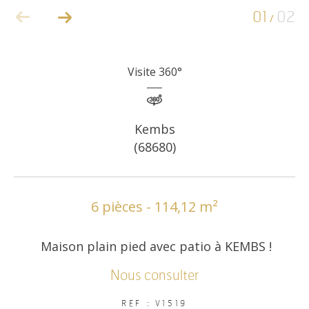
01
02
/
COUPS DE COEUR
EXCLUSIVITÉS
Visite 360°
NOUVEAUTÉS
Kembs
(68680)
RECHERCHER
6 pièces - 114,12 m²
Maison plain pied avec patio à KEMBS !
Nous consulter
REF : V1519