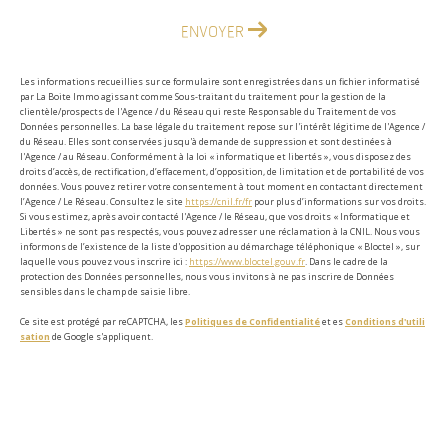
ENVOYER
Les informations recueillies sur ce formulaire sont enregistrées dans un fichier informatisé
par La Boite Immo agissant comme Sous-traitant du traitement pour la gestion de la
clientèle/prospects de l'Agence / du Réseau qui reste Responsable du Traitement de vos
Données personnelles. La base légale du traitement repose sur l'intérêt légitime de l'Agence /
du Réseau. Elles sont conservées jusqu'à demande de suppression et sont destinées à
l'Agence / au Réseau. Conformément à la loi « informatique et libertés », vous disposez des
droits d’accès, de rectification, d’effacement, d’opposition, de limitation et de portabilité de vos
données. Vous pouvez retirer votre consentement à tout moment en contactant directement
l’Agence / Le Réseau. Consultez le site
https://cnil.fr/fr
pour plus d’informations sur vos droits.
Si vous estimez, après avoir contacté l'Agence / le Réseau, que vos droits « Informatique et
Libertés » ne sont pas respectés, vous pouvez adresser une réclamation à la CNIL. Nous vous
informons de l’existence de la liste d'opposition au démarchage téléphonique « Bloctel », sur
laquelle vous pouvez vous inscrire ici :
https://www.bloctel.gouv.fr
. Dans le cadre de la
protection des Données personnelles, nous vous invitons à ne pas inscrire de Données
sensibles dans le champ de saisie libre.
Ce site est protégé par reCAPTCHA, les
Politiques de Confidentialité
et es
Conditions d'utili
sation
de Google s'appliquent.