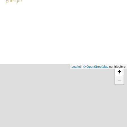
Energie
Leaflet
|
© OpenStreetMap
contributors
+
−