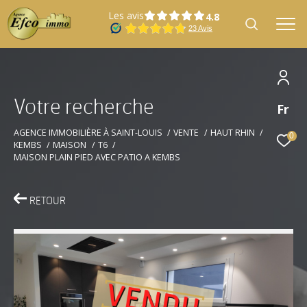
Les avis
V
o
t
r
e
r
e
c
h
e
r
c
h
e
Fr
Effectuer une recherche
et trouver le bien qui correspond à vos
AGENCE IMMOBILIÈRE À SAINT-LOUIS
VENTE
HAUT RHIN
0
KEMBS
MAISON
T6
critères
MAISON PLAIN PIED AVEC PATIO A KEMBS
Type
Vente
d'offre
RETOUR
Type
Type de bien
de
bien
Localisation
Localisation