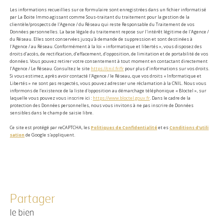
Les informations recueillies sur ce formulaire sont enregistrées dans un fichier informatisé
par La Boite Immo agissant comme Sous-traitant du traitement pour la gestion de la
clientèle/prospects de l'Agence / du Réseau qui reste Responsable du Traitement de vos
Données personnelles. La base légale du traitement repose sur l'intérêt légitime de l'Agence /
du Réseau. Elles sont conservées jusqu'à demande de suppression et sont destinées à
l'Agence / au Réseau. Conformément à la loi « informatique et libertés », vous disposez des
droits d’accès, de rectification, d’effacement, d’opposition, de limitation et de portabilité de vos
données. Vous pouvez retirer votre consentement à tout moment en contactant directement
l’Agence / Le Réseau. Consultez le site
https://cnil.fr/fr
pour plus d’informations sur vos droits.
Si vous estimez, après avoir contacté l'Agence / le Réseau, que vos droits « Informatique et
Libertés » ne sont pas respectés, vous pouvez adresser une réclamation à la CNIL. Nous vous
informons de l’existence de la liste d'opposition au démarchage téléphonique « Bloctel », sur
laquelle vous pouvez vous inscrire ici :
https://www.bloctel.gouv.fr
. Dans le cadre de la
protection des Données personnelles, nous vous invitons à ne pas inscrire de Données
sensibles dans le champ de saisie libre.
Ce site est protégé par reCAPTCHA, les
Politiques de Confidentialité
et es
Conditions d'utili
sation
de Google s'appliquent.
partager
le bien