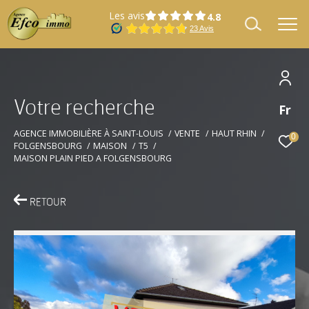
Les avis
V
o
t
r
e
r
e
c
h
e
r
c
h
e
Fr
Effectuer une recherche
et trouver le bien qui correspond à vos
AGENCE IMMOBILIÈRE À SAINT-LOUIS
VENTE
HAUT RHIN
0
FOLGENSBOURG
MAISON
T5
critères
MAISON PLAIN PIED A FOLGENSBOURG
Type
Vente
d'offre
RETOUR
Type
Type de bien
de
bien
Localisation
Localisation