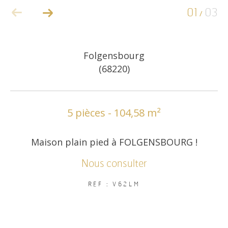
01
03
/
COUPS DE COEUR
EXCLUSIVITÉS
Folgensbourg
(68220)
NOUVEAUTÉS
RECHERCHER
5 pièces - 104,58 m²
Maison plain pied à FOLGENSBOURG !
Nous consulter
REF : V62LM