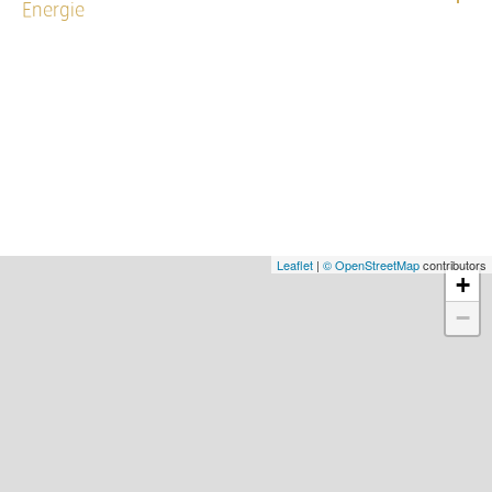
Energie
Leaflet
|
© OpenStreetMap
contributors
+
−