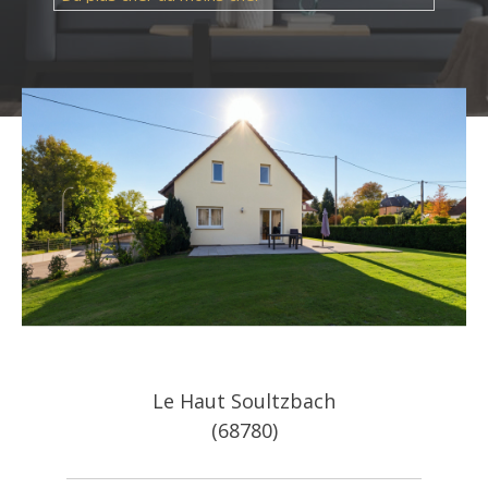
Référence
AFFINER LES CRITÈRES
Le Haut Soultzbach
TERRASSE
PARKING
PISCINE
(68780)
FILTRER PAR