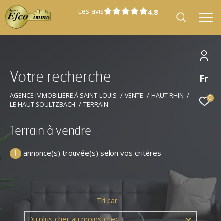
Les avis
V
o
t
r
e
r
e
c
h
e
r
c
h
e
Fr
Effectuer une recherche
et trouver le bien qui correspond à vos
AGENCE IMMOBILIÈRE À SAINT-LOUIS
VENTE
HAUT RHIN
0
LE HAUT SOULTZBACH
TERRAIN
critères
Terrain à vendre
Type
Vente
d'offre
annonce(s) trouvée(s) selon vos critères
1
Type
Type de bien
de
bien
Tri par
Localisation
Localisation
Du plus cher au moins cher