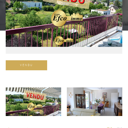
VENDU
Référence
AFFINER LES CRITÈRES
TERRASSE
PARKING
PISCINE
FILTRER PAR