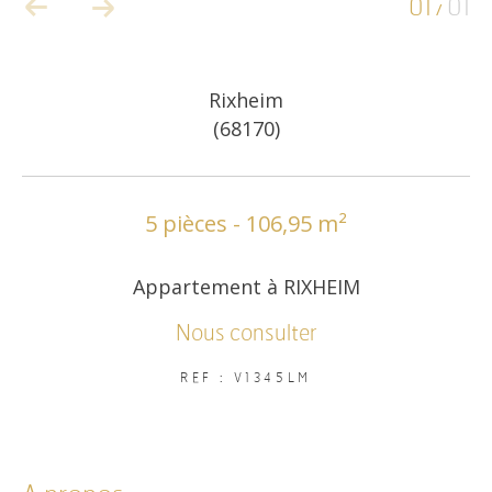
01
01
/
COUPS DE COEUR
EXCLUSIVITÉS
Rixheim
(68170)
NOUVEAUTÉS
5 pièces - 106,95 m²
RECHERCHER
Appartement à RIXHEIM
Nous consulter
REF : V1345LM