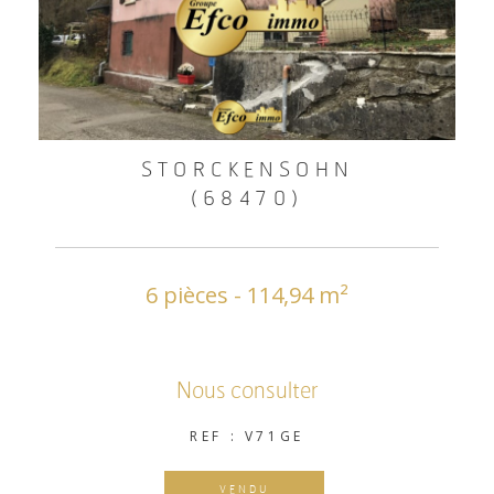
STORCKENSOHN
(68470)
6 pièces - 114,94 m²
Nous consulter
REF : V71GE
VENDU