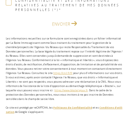
CONFIDENTIALITÉ ET DES INFORMATIONS
RELATIVES AU TRAITEMENT DE MES DONNÉES
PERSONNELLES (*)*
ENVOYER
Les informations recueillies sur ce formulaire sont enregistrées dans un fichier informatisé
par La Boite Immo agissant comme Sous-traitant du traitement pour la gestion de la
clientèle/prospects de l'Agence / du Réseau qui reste Responsable du Traitement de vos
Données personnelles. La base légale du traitement repose sur l'intérêt légitime de l'Agence /
du Réseau. Elles sont conservées jusqu'à demande de suppression et sont destinées à
l'Agence / au Réseau. Conformément à la loi « informatique et libertés », vous disposez des
droits d’accès, de rectification, d’effacement, d’opposition, de limitation et de portabilité de vos
données. Vous pouvez retirer votre consentement à tout moment en contactant directement
l’Agence / Le Réseau. Consultez le site
https://cnil.fr/fr
pour plus d’informations sur vos droits.
Si vous estimez, après avoir contacté l'Agence / le Réseau, que vos droits « Informatique et
Libertés » ne sont pas respectés, vous pouvez adresser une réclamation à la CNIL. Nous vous
informons de l’existence de la liste d'opposition au démarchage téléphonique « Bloctel », sur
laquelle vous pouvez vous inscrire ici :
https://www.bloctel.gouv.fr
. Dans le cadre de la
protection des Données personnelles, nous vous invitons à ne pas inscrire de Données
sensibles dans le champ de saisie libre.
Ce site est protégé par reCAPTCHA, les
Politiques de Confidentialité
et es
Conditions d'utili
sation
de Google s'appliquent.