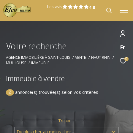
Les avis
V
o
t
r
e
r
e
c
h
e
r
c
h
e
Fr
Effectuer une recherche
et trouver le bien qui correspond à vos
AGENCE IMMOBILIÈRE À SAINT-LOUIS
VENTE
HAUT RHIN
0
MULHOUSE
IMMEUBLE
critères
Immeuble à vendre
Type
Vente
d'offre
annonce(s) trouvée(s) selon vos critères
2
Type
Type de bien
de
bien
Tri par
Localisation
Localisation
Du plus cher au moins cher