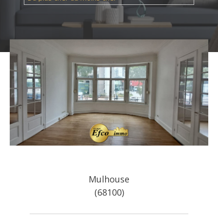
Référence
AFFINER LES CRITÈRES
Mulhouse
TERRASSE
PARKING
PISCINE
(68100)
FILTRER PAR