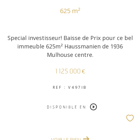
625 m²
COUPS DE COEUR
EXCLUSIVITÉS
Special investisseur! Baisse de Prix pour ce bel
NOUVEAUTÉS
immeuble 625m² Haussmanien de 1936
Mulhouse centre.
RECHERCHER
1 125 000 €
REF : V497IB
DISPONIBLE EN