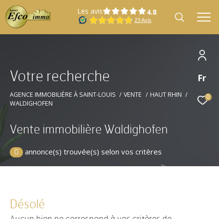
Les avis
V
o
t
r
e
r
e
c
h
e
r
c
h
e
Fr
Effectuer une recherche
et trouver le bien qui correspond à vos
AGENCE IMMOBILIÈRE À SAINT-LOUIS
VENTE
HAUT RHIN
0
WALDIGHOFEN
critères
Vente immobilière Waldighofen
Type
Vente
d'offre
annonce(s) trouvée(s) selon vos critères
0
Type
Type de bien
de
bien
Désolé
Localisation
Localisation