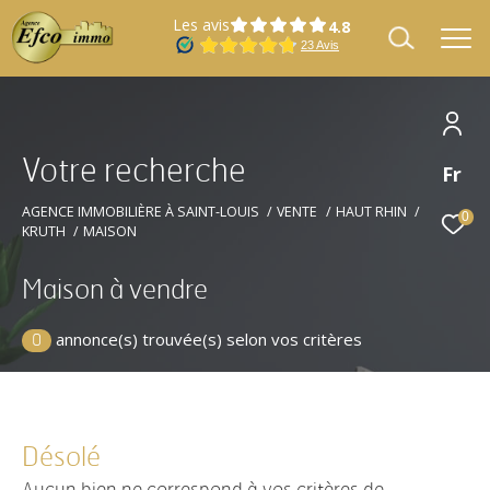
Les avis
V
o
t
r
e
r
e
c
h
e
r
c
h
e
Fr
Effectuer une recherche
et trouver le bien qui correspond à vos
AGENCE IMMOBILIÈRE À SAINT-LOUIS
VENTE
HAUT RHIN
0
KRUTH
MAISON
critères
Maison à vendre
Type
Vente
d'offre
annonce(s) trouvée(s) selon vos critères
0
Type
Type de bien
de
bien
Désolé
Localisation
Localisation