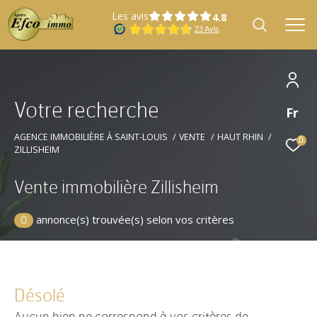
Les avis
V
o
t
r
e
r
e
c
h
e
r
c
h
e
Fr
Effectuer une recherche
et trouver le bien qui correspond à vos
AGENCE IMMOBILIÈRE À SAINT-LOUIS
VENTE
HAUT RHIN
0
ZILLISHEIM
critères
Vente immobilière Zillisheim
Type
Vente
d'offre
annonce(s) trouvée(s) selon vos critères
0
Type
Type de bien
de
bien
Désolé
Localisation
Localisation