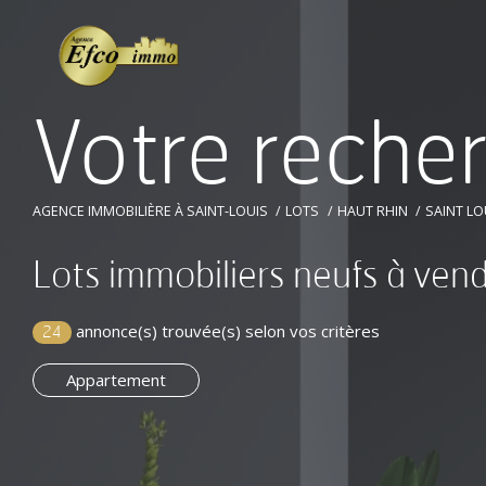
V
o
t
r
e
r
e
c
h
e
AGENCE IMMOBILIÈRE À SAINT-LOUIS
LOTS
HAUT RHIN
SAINT LO
Lots immobiliers neufs à ven
annonce(s) trouvée(s) selon vos critères
24
Appartement