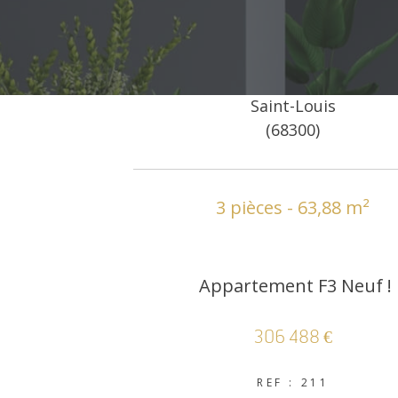
Saint-Louis
(68300)
3 pièces - 63,88 m²
Appartement F3 Neuf !
306 488 €
REF : 211