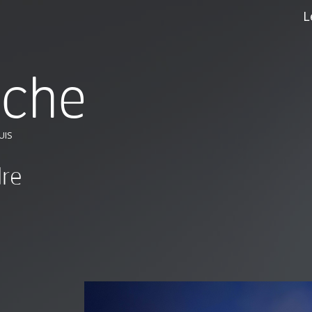
L
r
c
h
e
UIS
dre