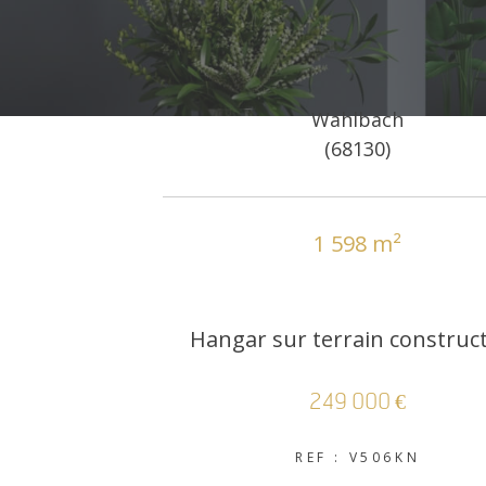
Wahlbach
(68130)
1 598 m²
Hangar sur terrain construct
249 000 €
REF : V506KN