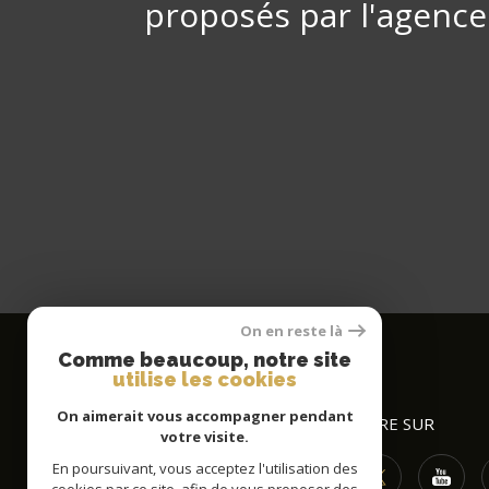
proposés par l'agence
On en reste là
Comme beaucoup, notre site
utilise les cookies
On aimerait vous accompagner pendant
EFCO IMMO
NOUS SUIVRE SUR
votre visite.
En poursuivant, vous acceptez l'utilisation des
03 89 89 90 58