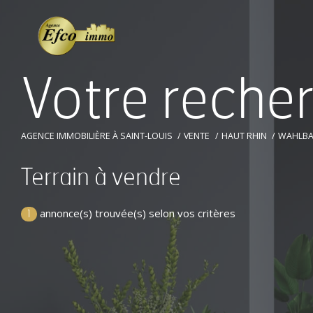
V
o
t
r
e
r
e
c
h
e
AGENCE IMMOBILIÈRE À SAINT-LOUIS
VENTE
HAUT RHIN
WAHLB
Terrain à vendre
annonce(s) trouvée(s) selon vos critères
1