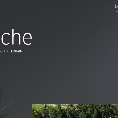
L
r
c
h
e
ACH
TERRAIN