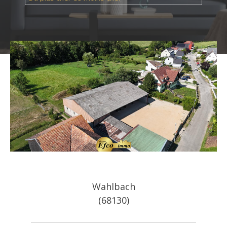
Référence
AFFINER LES CRITÈRES
Wahlbach
TERRASSE
PARKING
PISCINE
(68130)
FILTRER PAR