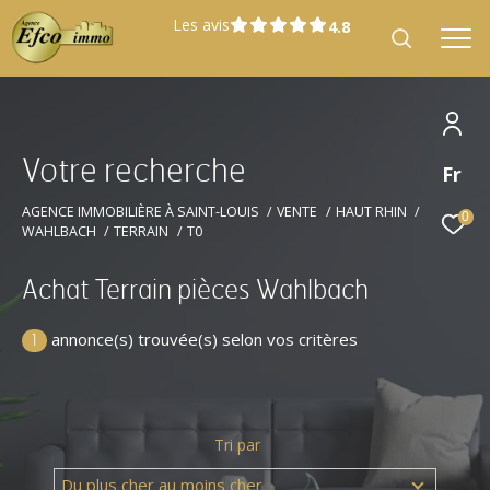
Les avis
V
o
t
r
e
r
e
c
h
e
r
c
h
e
Fr
Effectuer une recherche
et trouver le bien qui correspond à vos
AGENCE IMMOBILIÈRE À SAINT-LOUIS
VENTE
HAUT RHIN
0
WAHLBACH
TERRAIN
T0
critères
Achat Terrain pièces Wahlbach
Type
Vente
d'offre
annonce(s) trouvée(s) selon vos critères
1
Type
Type de bien
de
bien
Tri par
Localisation
Localisation
Du plus cher au moins cher