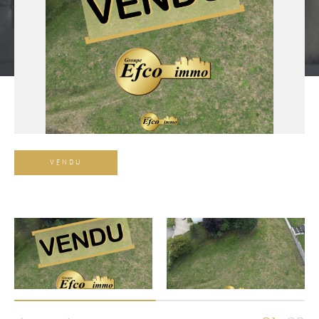
VENDU
Référence
AFFINER LES CRITÈRES
TERRASSE
PARKING
PISCINE
FILTRER PAR