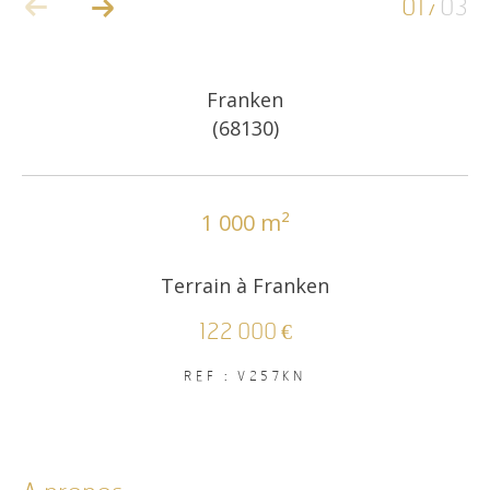
01
03
/
COUPS DE COEUR
EXCLUSIVITÉS
Franken
(68130)
NOUVEAUTÉS
1 000 m²
RECHERCHER
Terrain à Franken
122 000 €
REF : V257KN