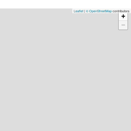
Leaflet
|
© OpenStreetMap
contributors
+
−