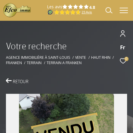
Les avis
V
o
t
r
e
r
e
c
h
e
r
c
h
e
Fr
Effectuer une recherche
et trouver le bien qui correspond à vos
AGENCE IMMOBILIÈRE À SAINT-LOUIS
VENTE
HAUT RHIN
0
FRANKEN
TERRAIN
TERRAIN A FRANKEN
critères
RETOUR
Type
Vente
d'offre
Type
Type de bien
de
bien
Localisation
Localisation