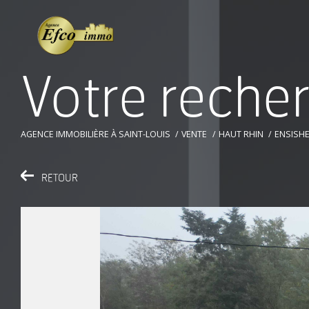
V
o
t
r
e
r
e
c
h
e
AGENCE IMMOBILIÈRE À SAINT-LOUIS
VENTE
HAUT RHIN
ENSISH
RETOUR