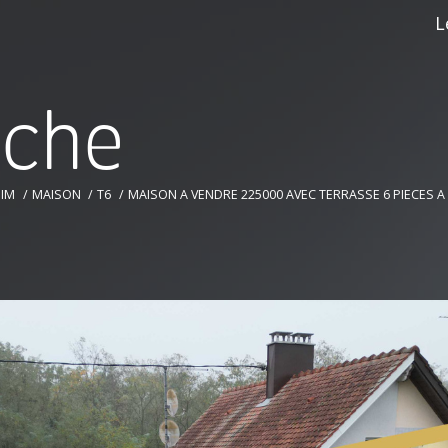
L
r
c
h
e
EIM
MAISON
T6
MAISON A VENDRE 225000 AVEC TERRASSE 6 PIECES A