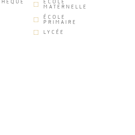
THÈQUE
ÉCOLE
MATERNELLE
ÉCOLE
PRIMAIRE
LYCÉE