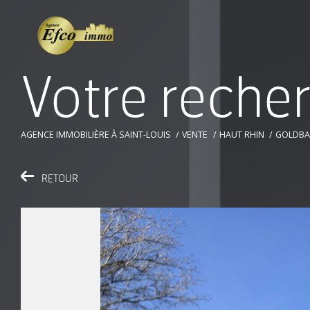
V
o
t
r
e
r
e
c
h
e
AGENCE IMMOBILIÈRE À SAINT-LOUIS
VENTE
HAUT RHIN
GOLDBA
RETOUR