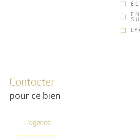
ÉC
E
SU
LY
Contacter
pour ce bien
L'agence