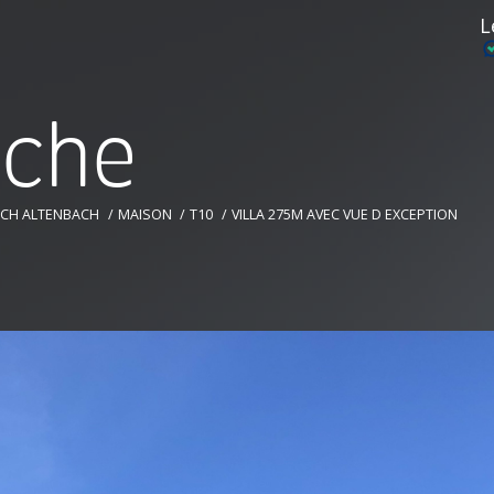
L
r
c
h
e
CH ALTENBACH
MAISON
T10
VILLA 275M AVEC VUE D EXCEPTION