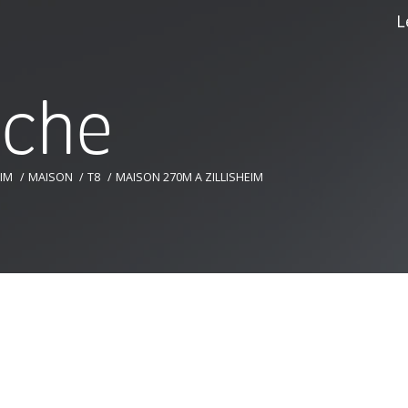
L
r
c
h
e
EIM
MAISON
T8
MAISON 270M A ZILLISHEIM