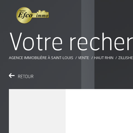
V
o
t
r
e
r
e
c
h
e
AGENCE IMMOBILIÈRE À SAINT-LOUIS
VENTE
HAUT RHIN
ZILLISH
RETOUR