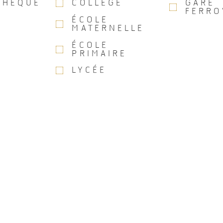
THÈQUE
COLLÈGE
GARE
FERRO
ÉCOLE
MATERNELLE
ÉCOLE
PRIMAIRE
LYCÉE