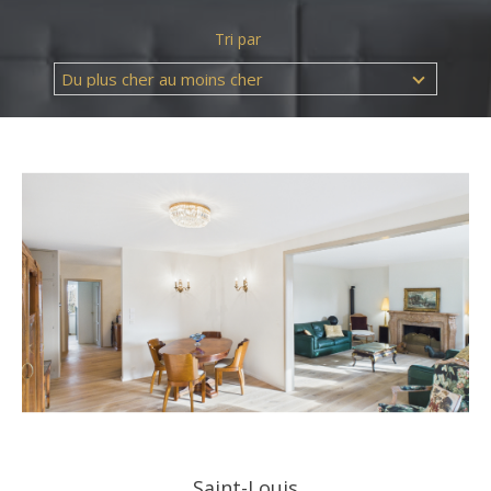
Tri par
Du plus cher au moins cher
Référence
AFFINER LES CRITÈRES
TERRASSE
PARKING
PISCINE
FILTRER PAR
Saint-Louis