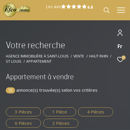
Les avis
V
o
t
r
e
r
e
c
h
e
r
c
h
e
Fr
Effectuer une recherche
et trouver le bien qui correspond à vos
AGENCE IMMOBILIÈRE À SAINT-LOUIS
VENTE
HAUT RHIN
0
ST LOUIS
APPARTEMENT
critères
Appartement à vendre
Type
Vente
d'offre
annonce(s) trouvée(s) selon vos critères
18
Type
Type de bien
de
bien
3 Pièces
1 Pièce
4 Pièces
Localisation
6 Pièces
2 Pièces
Localisation